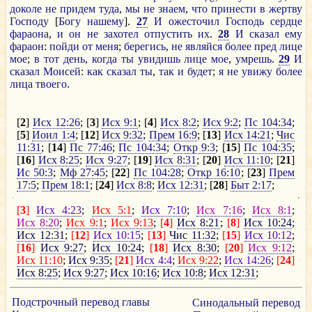
доколе
не
придем
туда
,
мы
не
знаем
,
что
принести
в
жертву
Господу
[
Богу
нашему
].
27
И
ожесточил
Господь
сердце
фараона
,
и
он
не
захотел
отпустить
их
.
28
И
сказал
ему
фараон
:
пойди
от
меня
;
берегись
,
не
являйся
более
пред
лице
мое
;
в
тот
день
,
когда
ты
увидишь
лице
мое
,
умрешь
.
29
И
сказал
Моисей
:
как
сказал
ты
,
так
и
будет
;
я
не
увижу
более
лица
твоего
.
[
2
]
Исх 12:26
; [
3
]
Исх 9:1
; [
4
]
Исх 8:2
;
Исх 9:2
;
Пс 104:34
;
[
5
]
Иоил 1:4
; [
12
]
Исх 9:32
;
Прем 16:9
; [
13
]
Исх 14:21
;
Чис
11:31
; [
14
]
Пс 77:46
;
Пс 104:34
;
Откр 9:3
; [
15
]
Пс 104:35
;
[
16
]
Исх 8:25
;
Исх 9:27
; [
19
]
Исх 8:31
; [
20
]
Исх 11:10
; [
21
]
Ис 50:3
;
Мф 27:45
; [
22
]
Пс 104:28
;
Откр 16:10
; [
23
]
Прем
17:5
;
Прем 18:1
; [
24
]
Исх 8:8
;
Исх 12:31
; [
28
]
Быт 2:17
;
[
3
]
Исх 4:23
;
Исх 5:1
;
Исх 7:10
;
Исх 7:16
;
Исх 8:1
;
Исх 8:20
;
Исх 9:1
;
Исх 9:13
;
[
4
]
Исх 8:21
;
[
8
]
Исх 10:24
;
Исх 12:31
;
[
12
]
Исх 10:15
;
[
13
]
Чис 11:32
;
[
15
]
Исх 10:12
;
[
16
]
Исх 9:27
;
Исх 10:24
;
[
18
]
Исх 8:30
;
[
20
]
Исх 9:12
;
Исх 11:10
;
Исх 9:35
;
[
21
]
Исх 4:4
;
Исх 9:22
;
Исх 14:26
;
[
24
]
Исх 8:25
;
Исх 9:27
;
Исх 10:16
;
Исх 10:8
;
Исх 12:31
;
Подстрочный перевод главы
Синодальный перевод