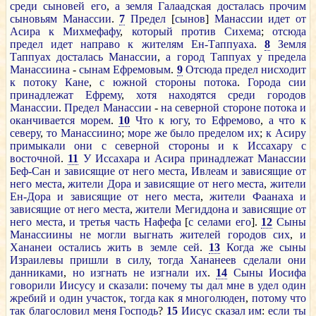
среди
сыновей
его
,
а
земля
Галаадская
досталась
прочим
сыновьям
Манассии
.
7
Предел
[
сынов
]
Манассии
идет
от
Асира
к
Михмефафу
,
который
против
Сихема
;
отсюда
предел
идет
направо
к
жителям
Ен-Таппуаха
.
8
Земля
Таппуах
досталась
Манассии
,
а
город
Таппуах
у
предела
Манассиина
-
сынам
Ефремовым
.
9
Отсюда
предел
нисходит
к
потоку
Кане
,
с
южной
стороны
потока
.
Города
сии
принадлежат
Ефрему
,
хотя
находятся
среди
городов
Манассии
.
Предел
Манассии
-
на
северной
стороне
потока
и
оканчивается
морем
.
10
Что
к
югу
,
то
Ефремово
,
а
что
к
северу
,
то
Манассиино
;
море
же
было
пределом
их
;
к
Асиру
примыкали
они
с
северной
стороны
и
к
Иссахару
с
восточной
.
11
У
Иссахара
и
Асира
принадлежат
Манассии
Беф-Сан
и
зависящие
от
него
места
,
Ивлеам
и
зависящие
от
него
места
,
жители
Дора
и
зависящие
от
него
места
,
жители
Ен-Дора
и
зависящие
от
него
места
,
жители
Фаанаха
и
зависящие
от
него
места
,
жители
Мегиддона
и
зависящие
от
него
места
,
и
третья
часть
Нафефа
[
с
селами
его
].
12
Сыны
Манассиины
не
могли
выгнать
жителей
городов
сих
,
и
Хананеи
остались
жить
в
земле
сей
.
13
Когда
же
сыны
Израилевы
пришли
в
силу
,
тогда
Хананеев
сделали
они
данниками
,
но
изгнать
не
изгнали
их
.
14
Сыны
Иосифа
говорили
Иисусу
и
сказали
:
почему
ты
дал
мне
в
удел
один
жребий
и
один
участок
,
тогда
как
я
многолюден
,
потому
что
так
благословил
меня
Господь
?
15
Иисус
сказал
им
:
если
ты