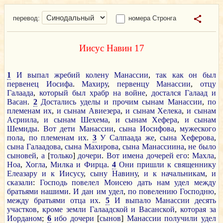
перевод:
номера Стронга
Иисус Навин 17
1
И
выпал
жребий
колену
Манассии
,
так
как
он
был
первенец
Иосифа
.
Махиру
,
первенцу
Манассии
,
отцу
Галаада
,
который
был
храбр
на
войне
,
достался
Галаад
и
Васан
.
2
Достались
уделы
и
прочим
сынам
Манассии
,
по
племенам
их
,
и
сынам
Авиезера
,
и
сынам
Хелека
,
и
сынам
Асриила
,
и
сынам
Шехема
,
и
сынам
Хефера
,
и
сынам
Шемиды
.
Вот
дети
Манассии
,
сына
Иосифова
,
мужеского
пола
,
по
племенам
их
.
3
У
Салпаада
же
,
сына
Хеферова
,
сына
Галаадова
,
сына
Махирова
,
сына
Манассиина
,
не
было
сыновей
,
а
[
только
]
дочери
.
Вот
имена
дочерей
его
:
Махла
,
Ноа
,
Хогла
,
Милка
и
Фирца
.
4
Они
пришли
к
священнику
Елеазару
и
к
Иисусу
,
сыну
Навину
,
и
к
начальникам
,
и
сказали
:
Господь
повелел
Моисею
дать
нам
удел
между
братьями
нашими
.
И
дан
им
удел
,
по
повелению
Господню
,
между
братьями
отца
их
.
5
И
выпало
Манассии
десять
участков
,
кроме
земли
Галаадской
и
Васанской
,
которая
за
Иорданом
;
6
ибо
дочери
[
сынов
]
Манассии
получили
удел