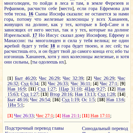
многолюден
,
то
пойди
в
леса
и
там
,
в
земле
Ферезеев
и
Рефаимов
,
расчисти
себе
[
место
],
если
гора
Ефремова
для
тебя
тесна
.
16
Сыны
Иосифа
сказали
:
не
останется
за
нами
гора
,
потому
что
железные
колесницы
у
всех
Хананеев
,
живущих
на
долине
,
как
у
тех
,
которые
в
Беф-Сане
и
в
зависящих
от
него
местах
,
так
и
у
тех
,
которые
на
долине
Изреельской
.
17
Но
Иисус
сказал
дому
Иосифову
,
Ефрему
и
Манассии
:
ты
многолюден
и
сила
у
тебя
велика
;
не
один
жребий
будет
у
тебя
:
18
и
гора
будет
твоею
,
и
лес
сей
;
ты
расчистишь
его
,
и
он
будет
твой
до
самого
конца
его
;
ибо
ты
изгонишь
Хананеев
,
хотя
у
них
колесницы
железные
,
и
хотя
они
сильны
, [
ты
одолеешь
их
].
[
1
]
Быт 46:20
;
Чис 26:29
;
Чис 32:39
; [
2
]
Чис 26:29
;
Чис
26:32
;
Суд 6:34
; [
3
]
Чис 26:33
;
Чис 36:11
; [
4
]
Чис 27:1
; [
9
]
Нав 16:9
; [
11
]
Суд 1:27
;
1Цар 31:10
;
4Цар 9:27
; [
12
]
Нав
15:63
;
Суд 1:27
; [
13
]
Втор 20:16
;
Нав 13:13
;
Суд 1:28
; [
14
]
Быт 48:16
;
Чис 26:54
; [
16
]
Суд 1:19
;
Ос 1:5
; [
18
]
Нав 13:6
;
1Ин 5:1
;
[
3
]
Чис 26:33
;
Чис 27:1
;
[
4
]
Нав 21:1
;
[
11
]
Нав 17:11
;
Подстрочный перевод главы
Синодальный перевод