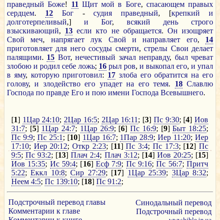
праведный
Боже
!
11
Щит
мой
в
Боге
,
спасающем
правых
сердцем
.
12
Бог
-
судия
праведный
, [
крепкий
и
долготерпеливый
,]
и
Бог
,
всякий
день
строго
взыскивающий
,
13
если
кто
не
обращается
.
Он
изощряет
Свой
меч
,
напрягает
лук
Свой
и
направляет
его
,
14
приготовляет
для
него
сосуды
смерти
,
стрелы
Свои
делает
палящими
.
15
Вот
,
нечестивый
зачал
неправду
,
был
чреват
злобою
и
родил
себе
ложь
;
16
рыл
ров
,
и
выкопал
его
,
и
упал
в
яму
,
которую
приготовил
:
17
злоба
его
обратится
на
его
голову
,
и
злодейство
его
упадет
на
его
темя
.
18
Славлю
Господа
по
правде
Его
и
пою
имени
Господа
Всевышнего
.
[
1
]
1Цар 24:10
;
2Цар 16:5
;
2Цар 16:11
; [
3
]
Пс 9:30
; [
4
]
Иов
31:7
; [
5
]
1Цар 24:7
;
1Цар 26:9
; [
6
]
Пс 16:9
; [
9
]
Быт 18:25
;
Пс 9:9
;
Пс 25:1
; [
10
]
1Цар 16:7
;
1Пар 28:9
;
Иер 11:20
;
Иер
17:10
;
Иер 20:12
;
Откр 2:23
; [
11
]
Пс 3:4
;
Пс 17:3
; [
12
]
Пс
9:5
;
Пс 93:2
; [
13
]
Плач 2:4
;
Плач 3:12
; [
14
]
Иов 20:25
; [
15
]
Иов 15:35
;
Ис 59:4
; [
16
]
Есф 7:9
;
Пс 9:16
;
Пс 56:7
;
Притч
5:22
;
Еккл 10:8
;
Сир 27:29
; [
17
]
1Цар 25:39
;
3Цар 8:32
;
Неем 4:5
;
Пс 139:10
; [
18
]
Пс 91:2
;
Подстрочный перевод главы
Синодальный перевод
Комментарии к главе
Подстрочный перевод
Комментарии к книге
www.bible.in.ua