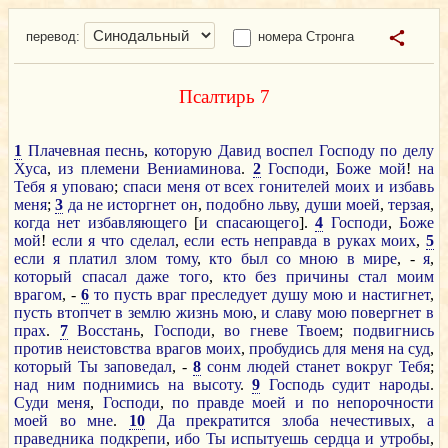
перевод:
номера Стронга
Псалтирь 7
1
Плачевная
песнь
,
которую
Давид
воспел
Господу
по
делу
Хуса
,
из
племени
Вениаминова
.
2
Господи
,
Боже
мой
!
на
Тебя
я
уповаю
;
спаси
меня
от
всех
гонителей
моих
и
избавь
меня
;
3
да
не
исторгнет
он
,
подобно
льву
,
души
моей
,
терзая
,
когда
нет
избавляющего
[
и
спасающего
].
4
Господи
,
Боже
мой
!
если
я
что
сделал
,
если
есть
неправда
в
руках
моих
,
5
если
я
платил
злом
тому
,
кто
был
со
мною
в
мире
, -
я
,
который
спасал
даже
того
,
кто
без
причины
стал
моим
врагом
, -
6
то
пусть
враг
преследует
душу
мою
и
настигнет
,
пусть
втопчет
в
землю
жизнь
мою
,
и
славу
мою
повергнет
в
прах
.
7
Восстань
,
Господи
,
во
гневе
Твоем
;
подвигнись
против
неистовства
врагов
моих
,
пробудись
для
меня
на
суд
,
который
Ты
заповедал
, -
8
сонм
людей
станет
вокруг
Тебя
;
над
ним
поднимись
на
высоту
.
9
Господь
судит
народы
.
Суди
меня
,
Господи
,
по
правде
моей
и
по
непорочности
моей
во
мне
.
10
Да
прекратится
злоба
нечестивых
,
а
праведника
подкрепи
,
ибо
Ты
испытуешь
сердца
и
утробы
,