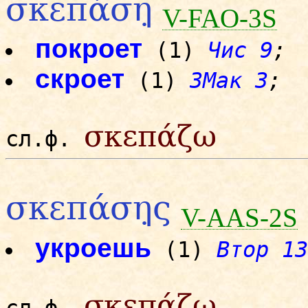
σκεπάση̣
V-FAO-3S
покроет
(1)
Чис 9
;
скроет
(1)
3Мак 3
;
σκεπάζω
сл.ф.
σκεπάση̣ς
V-AAS-2S
укроешь
(1)
Втор 13
σκεπάζω