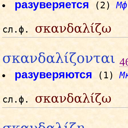
разуверяется
(2)
Мф
σκανδαλίζω
сл.ф.
σκανδαλίζονται
4
разуверяются
(1)
М
σκανδαλίζω
сл.ф.