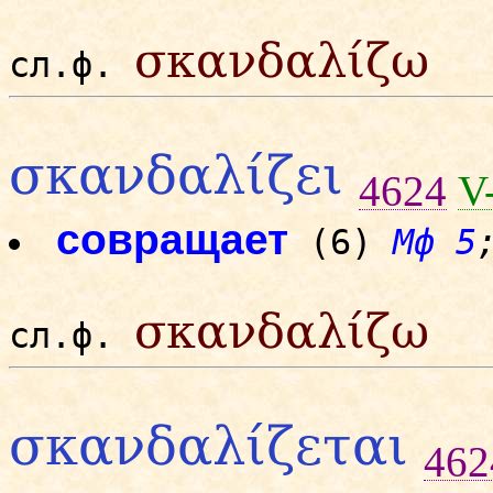
σκανδαλίζω
сл.ф.
σκανδαλίζει
4624
V
совращает
(6)
Мф 5
σκανδαλίζω
сл.ф.
σκανδαλίζεται
462