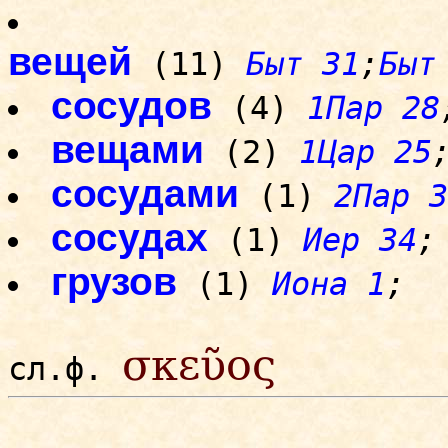
вещей
(11)
Быт 31
;
Быт
сосудов
(4)
1Пар 28
вещами
(2)
1Цар 25
сосудами
(1)
2Пар 3
сосудах
(1)
Иер 34
;
грузов
(1)
Иона 1
;
σκεῦος
сл.ф.