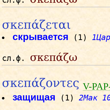
сл.ф.
σκεπάζεται
скрывается
(1)
1Ца
σκεπάζω
сл.ф.
σκεπάζοντες
V-PA
защищая
(1)
2Мак 1