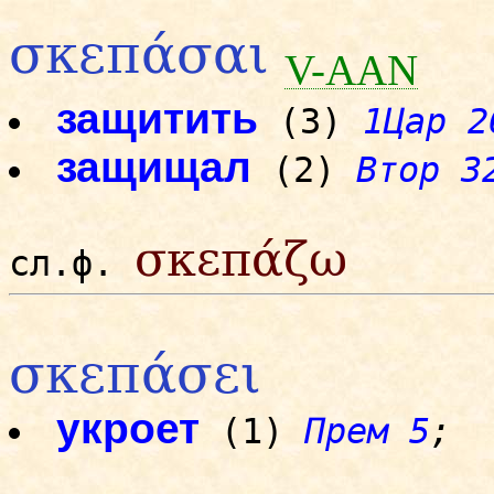
σκεπάσαι
V-AAN
защитить
(3)
1Цар 2
защищал
(2)
Втор 3
σκεπάζω
сл.ф.
σκεπάσει
укроет
(1)
Прем 5
;