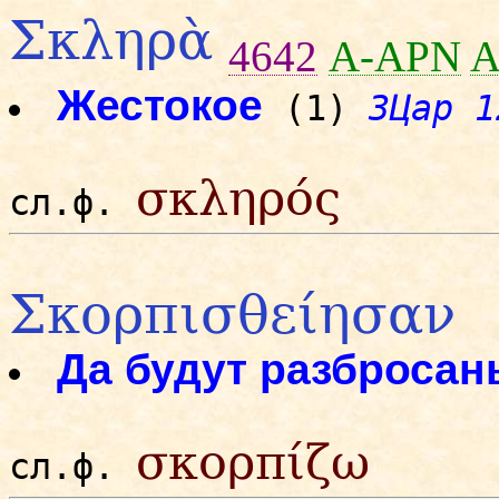
Σκληρὰ
4642
A-APN
A
Жестокое
(1)
3Цар 1
σκληρός
сл.ф.
Σκορπισθείησαν
Да будут разбросан
σκορπίζω
сл.ф.