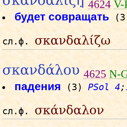
σκανδαλίζη̣
4624
V-
будет совращать
(
σκανδαλίζω
сл.ф.
σκανδάλου
4625
N-
падения
(3)
PSol 4
;
σκάνδαλον
сл.ф.