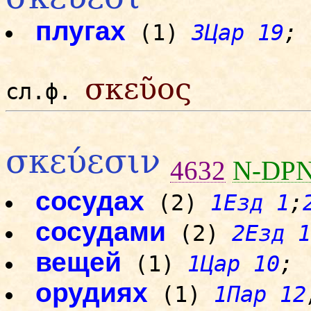
плугах
(1)
3Цар 19
;
σκεῦος
сл.ф.
σκεύεσιν
4632
N-DP
сосудах
(2)
1Езд 1
;
сосудами
(2)
2Езд 1
вещей
(1)
1Цар 10
;
орудиях
(1)
1Пар 12