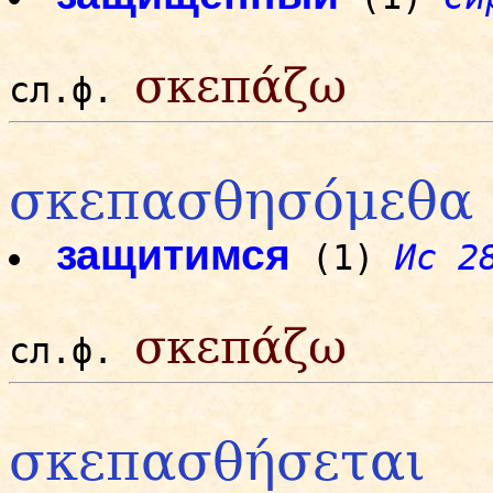
σκεπάζω
сл.ф.
σκεπασθησόμεθα
защитимся
(1)
Ис 2
σκεπάζω
сл.ф.
σκεπασθήσεται