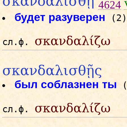
σκανδαλισθῇ
4624
будет разуверен
(2
σκανδαλίζω
сл.ф.
σκανδαλισθῇς
был соблазнен ты
(
σκανδαλίζω
сл.ф.