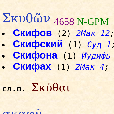
Σκυθῶν
4658
N-GPM
Скифов
(2)
2Мак 12
Скифский
(1)
Суд 1
Скифона
(1)
Иудифь
Скифах
(1)
2Мак 4
;
Σκύθαι
сл.ф.