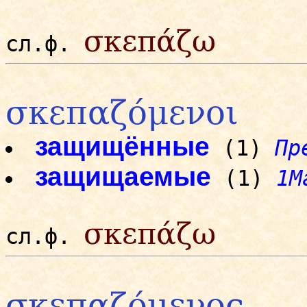
σκεπάζω
сл.ф.
σκεπαζόμενοι
защищённые
(1)
Пр
защищаемые
(1)
1М
σκεπάζω
сл.ф.
σκεπαζόμενος