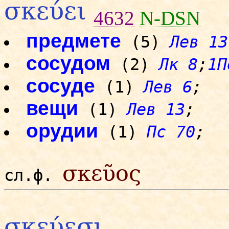
σκεύει
4632
N-DSN
предмете
(5)
Лев 13
сосудом
(2)
Лк 8
;
1П
сосуде
(1)
Лев 6
;
вещи
(1)
Лев 13
;
орудии
(1)
Пс 70
;
σκεῦος
сл.ф.
σκεύεσι