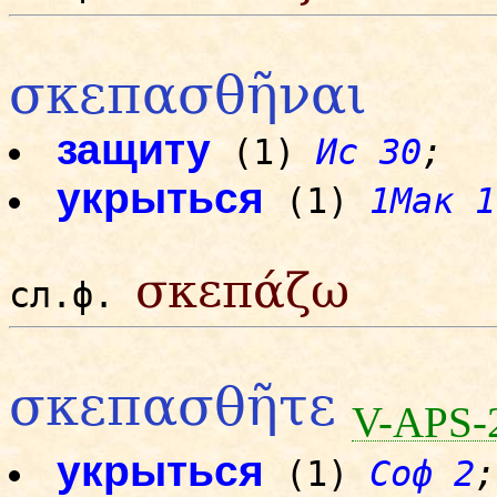
σκεπασθῆναι
защиту
(1)
Ис 30
;
укрыться
(1)
1Мак 1
σκεπάζω
сл.ф.
σκεπασθῆτε
V-APS-
укрыться
(1)
Соф 2
;