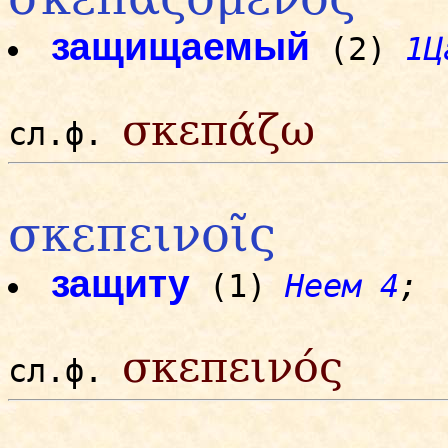
защищаемый
(2)
1Ц
σκεπάζω
сл.ф.
σκεπεινοῖς
защиту
(1)
Неем 4
;
σκεπεινός
сл.ф.