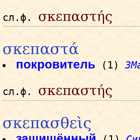
σκεπαστής
сл.ф.
σκεπαστά
покровитель
(1)
3М
σκεπαστής
сл.ф.
σκεπασθεὶς
защищённый
(1)
Си