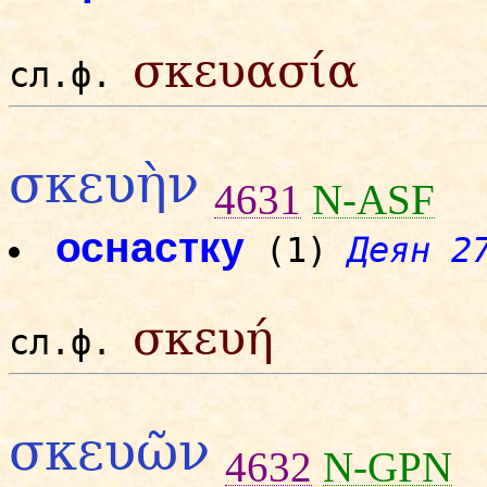
σκευασία
сл.ф.
σκευὴν
4631
N-ASF
оснастку
(1)
Деян 2
σκευή
сл.ф.
σκευῶν
4632
N-GPN