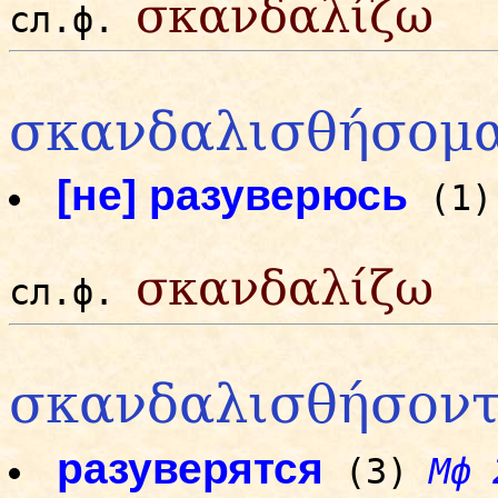
σκανδαλίζω
сл.ф.
σκανδαλισθήσομα
[не] разуверюсь
(1
σκανδαλίζω
сл.ф.
σκανδαλισθήσοντ
разуверятся
(3)
Мф 