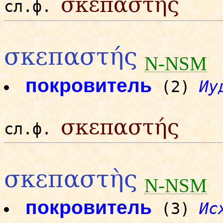
σκεπαστής
сл.ф.
σκεπαστής
N-NSM
покровитель
(2)
Иу
σκεπαστής
сл.ф.
σκεπαστὴς
N-NSM
покровитель
(3)
Ис