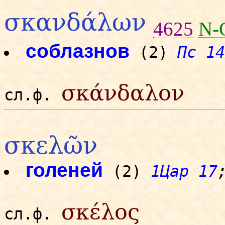
σκανδάλων
4625
N-
соблазнов
(2)
Пс 14
σκάνδαλον
сл.ф.
σκελῶν
голеней
(2)
1Цар 17
σκέλος
сл.ф.