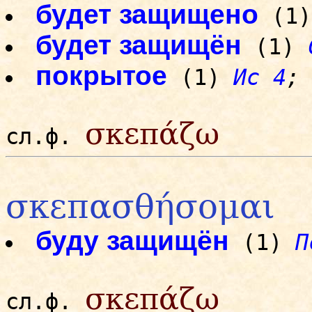
будет защищено
(1
будет защищён
(1)
покрытое
(1)
Ис 4
;
σκεπάζω
сл.ф.
σκεπασθήσομαι
буду защищён
(1)
П
σκεπάζω
сл.ф.