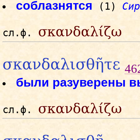
соблазнятся
(1)
Сир
σκανδαλίζω
сл.ф.
σκανδαλισθῆτε
46
были разуверены в
σκανδαλίζω
сл.ф.