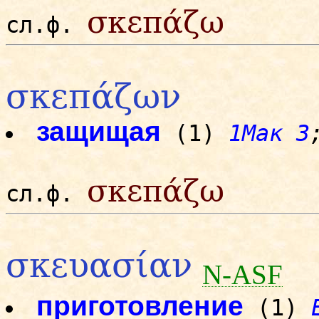
σκεπάζω
сл.ф.
σκεπάζων
защищая
(1)
1Мак 3
σκεπάζω
сл.ф.
σκευασίαν
N-ASF
приготовление
(1)