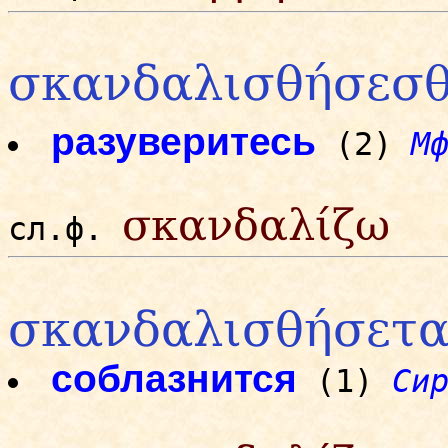
σκανδαλισθήσεσ
разуверитесь
(2)
М
σκανδαλίζω
сл.ф.
σκανδαλισθήσετα
соблазнится
(1)
Си