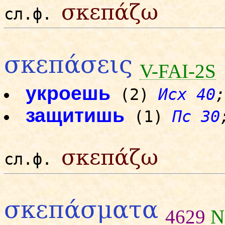
σκεπάζω
сл.ф.
σκεπάσεις
V-FAI-2S
укроешь
(2)
Исх 40
;
защитишь
(1)
Пс 30
σκεπάζω
сл.ф.
σκεπάσματα
4629
N