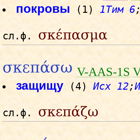
покровы
(1)
1Тим 6
σκέπασμα
сл.ф.
σκεπάσω
V-AAS-1S
V
защищу
(4)
Исх 12
;
σκεπάζω
сл.ф.