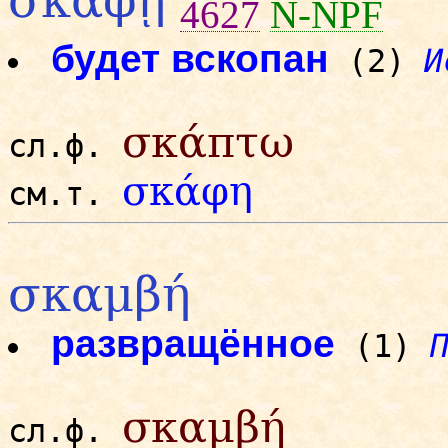
σκαφῇ
4627
N-NPF
будет вскопан
(2)
И
σκάπτω
сл.ф.
σκάφη
см.т.
σκαμβή
развращённое
(1)
σκαμβή
сл.ф.