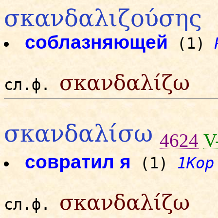
σκανδαλιζούσης
соблазняющей
(1)
σκανδαλίζω
сл.ф.
σκανδαλίσω
4624
V
совратил я
(1)
1Кор
σκανδαλίζω
сл.ф.