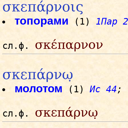
σκεπάρνοις
топорами
(1)
1Пар 
σκέπαρνον
сл.ф.
σκεπάρνω̣
молотом
(1)
Ис 44
;
σκεπάρνω̣
сл.ф.