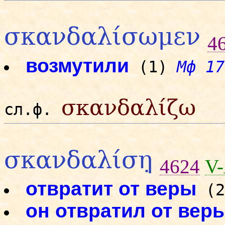
σκανδαλίσωμεν
4
возмутили
(1)
Мф 17
σκανδαλίζω
сл.ф.
σκανδαλίση̣
4624
V
отвратит от веры
(
он отвратил от вер