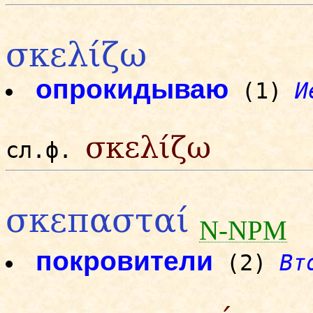
σκελίζω
опрокидываю
(1)
И
σκελίζω
сл.ф.
σκεπασταί
N-NPM
покровители
(2)
Вт