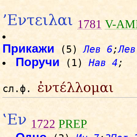
’Εντειλαι
1781
V-AM
Прикажи
(5)
Лев 6
;
Лев
Поручи
(1)
Нав 4
;
ἐντέλλομαι
сл.ф.
‛Εν
1722
PREP