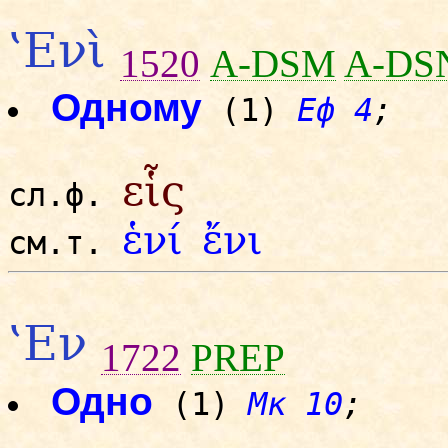
‛Ενὶ
1520
A-DSM
A-DS
Одному
(1)
Еф 4
;
εἷς
сл.ф.
ἑνί
ἔνι
см.т.
‛Εν
1722
PREP
Одно
(1)
Мк 10
;