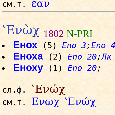
ἐᾶν
см.т.
‛Ενὼχ
1802
N-PRI
Енох
(5)
Eno 3
;
Eno 
Еноха
(2)
Eno 20
;
Лк
Еноху
(1)
Eno 20
;
‛Ενώχ
сл.ф.
Ενωχ
‛Ενώχ
см.т.