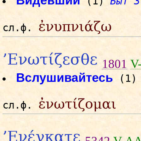
Видевший
(1)
Быт 3
ἐνυπνιάζω
сл.ф.
’Ενωτίζεσθε
1801
V
Вслушивайтесь
(1
ἐνωτίζομαι
сл.ф.
’Ενέγκατε
5342
V-A