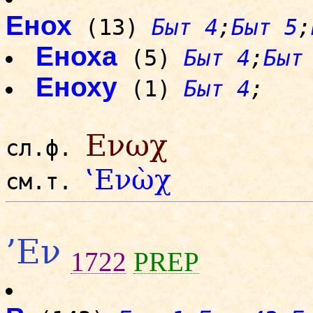
Енох
(13)
Быт 4
;
Быт 5
;
Еноха
(5)
Быт 4
;
Быт
Еноху
(1)
Быт 4
;
Ενωχ
сл.ф.
‛Ενὼχ
см.т.
’Εν
1722
PREP