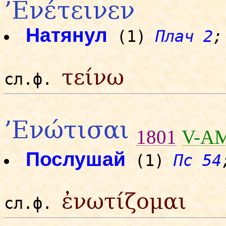
’Ενέτεινεν
Натянул
(1)
Плач 2
;
τείνω
сл.ф.
’Ενώτισαι
1801
V-A
Послушай
(1)
Пс 54
ἐνωτίζομαι
сл.ф.