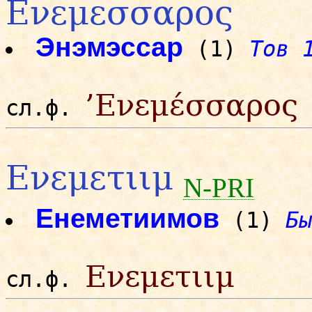
Ενεμεσσαρος
Энэмэссар
(1)
Тов 
’Ενεμέσσαρος
сл.ф.
Ενεμετιιμ
N-PRI
Енеметиимов
(1)
Бы
Ενεμετιιμ
сл.ф.