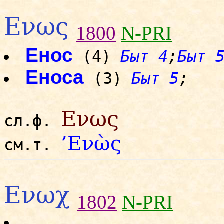
Ενως
1800
N-PRI
Енос
(4)
Быт 4
;
Быт 
Еноса
(3)
Быт 5
;
Ενως
сл.ф.
’Ενὼς
см.т.
Ενωχ
1802
N-PRI