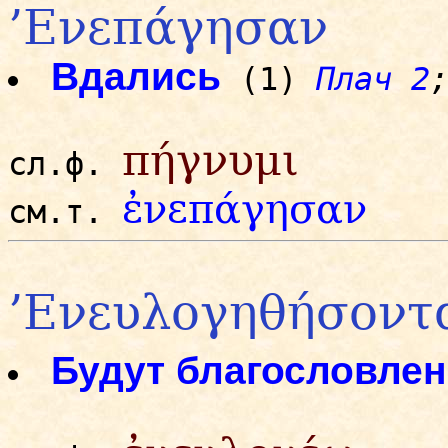
’Ενεπάγησαν
Вдались
(1)
Плач 2
πήγνυμι
сл.ф.
ἐνεπάγησαν
см.т.
’Ενευλογηθήσοντ
Будут благословле