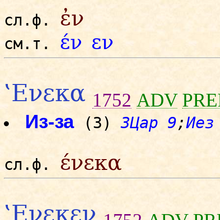
ἐν
сл.ф.
έν
εν
см.т.
‛Ενεκα
1752
ADV
PRE
Из-за
(3)
3Цар 9
;
Иез
ένεκα
сл.ф.
‛Ενεκεν