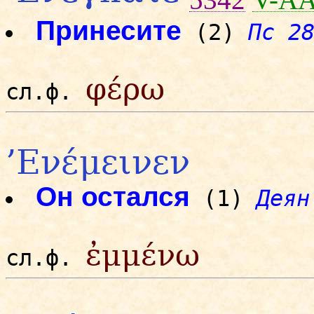
Принесите
(2)
Пс 2
φέρω
сл.ф.
’Ενέμεινεν
Он остался
(1)
Деян
ἐμμένω
сл.ф.