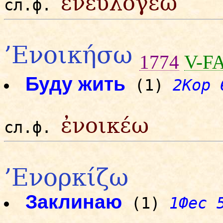
ἐνευλογέω
сл.ф.
’Ενοικήσω
1774
V-FA
Буду жить
(1)
2Кор 
ἐνοικέω
сл.ф.
’Ενορκίζω
Заклинаю
(1)
1Фес 