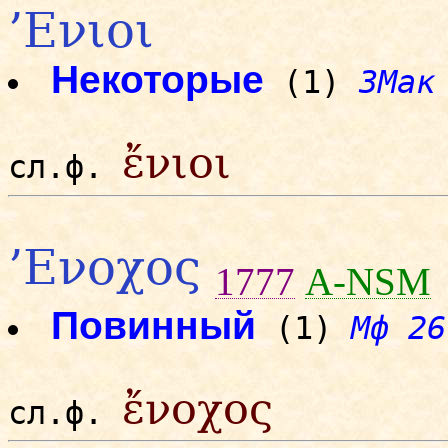
’Ενιοι
Некоторые
(1)
3Мак
ἔνιοι
сл.ф.
’Ενοχος
1777
A-NSM
Повинный
(1)
Мф 26
ἔνοχος
сл.ф.