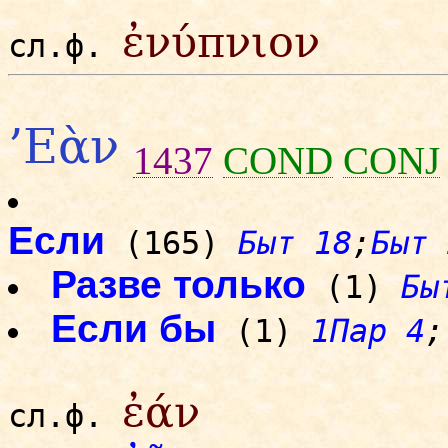
ἐνύπνιον
сл.ф.
’Εὰν
1437
COND
CONJ
Если
(165)
Быт 18
;
Быт 
Разве только
(1)
Бы
Если бы
(1)
1Пар 4
;
ἐάν
сл.ф.