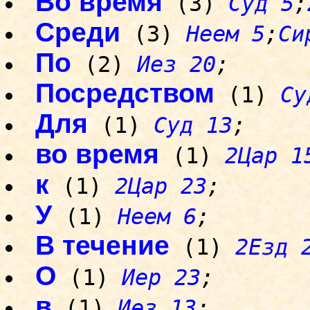
Во время
(3)
Суд 5
;
Среди
(3)
Неем 5
;
Си
По
(2)
Иез 20
;
Посредством
(1)
Су
Для
(1)
Суд 13
;
во время
(1)
2Цар 1
к
(1)
2Цар 23
;
У
(1)
Неем 6
;
В течение
(1)
2Езд 
О
(1)
Иер 23
;
в
(1)
Иез 13
;