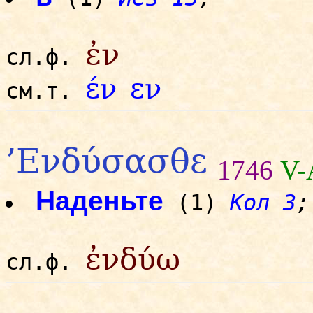
ἐν
сл.ф.
έν
εν
см.т.
’Ενδύσασθε
1746
V
Наденьте
(1)
Кол 3
;
ἐνδύω
сл.ф.