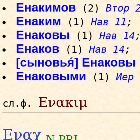
Енакимов
(2)
Втор 
Енаким
(1)
Нав 11
;
Енаковы
(1)
Нав 14
Енаков
(1)
Нав 14
;
[сыновья́] Енаковы
Енаковыми
(1)
Иер 
Ενακιμ
сл.ф.
Εναχ
N-PRI