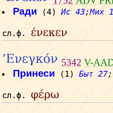
1752
ADV
PR
Ради
(4)
Ис 43
;
Мих 
ένεκεν
сл.ф.
’Ενεγκόν
5342
V-AAD
Принеси
(1)
Быт 27
;
φέρω
сл.ф.