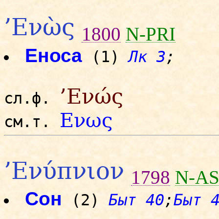
’Ενὼς
1800
N-PRI
Еноса
(1)
Лк 3
;
’Ενώς
сл.ф.
Ενως
см.т.
’Ενύπνιον
1798
N-A
Сон
(2)
Быт 40
;
Быт 