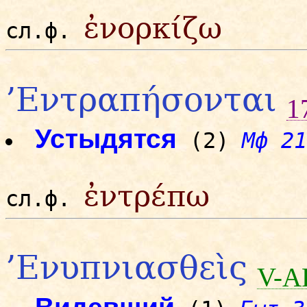
ἐνορκίζω
сл.ф.
’Εντραπήσονται
1
Устыдятся
(2)
Мф 21
ἐντρέπω
сл.ф.
’Ενυπνιασθεὶς
V-A