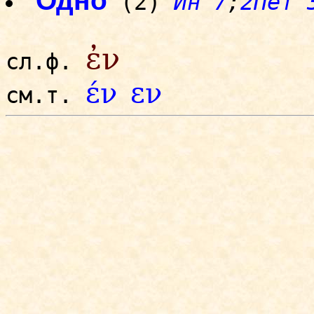
Одно
(2)
Ин 7
;
2Пет 
ἐν
сл.ф.
έν
εν
см.т.