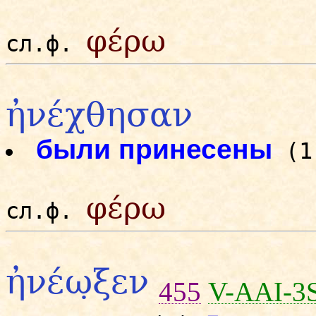
φέρω
сл.ф.
ἠνέχθησαν
были принесены
(
φέρω
сл.ф.
ἠνέω̣ξεν
455
V-AAI-3