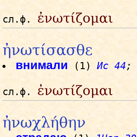
ἐνωτίζομαι
сл.ф.
ἠνωτίσασθε
внимали
(1)
Ис 44
;
ἐνωτίζομαι
сл.ф.
ἠνωχλήθην