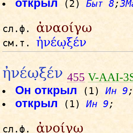
открыл
(2)
Быт 8
;
3М
ἀναοίγω
сл.ф.
ἠνέω̣ξέν
см.т.
ἠνέω̣ξέν
455
V-AAI-3
Он открыл
(1)
Ин 9
открыл
(1)
Ин 9
;
ἀνοίγω
сл.ф.