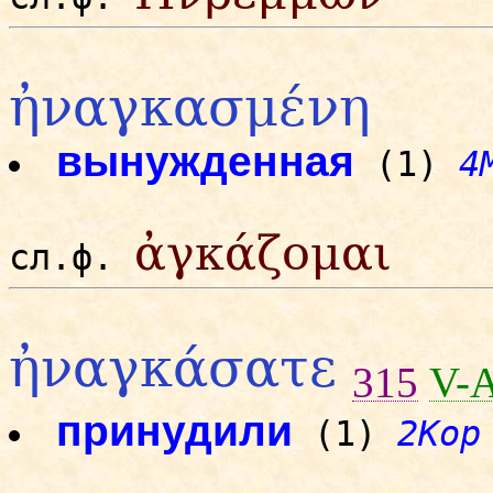
ἠναγκασμένη
вынужденная
(1)
4
ἀγκάζομαι
сл.ф.
ἠναγκάσατε
315
V-
принудили
(1)
2Кор