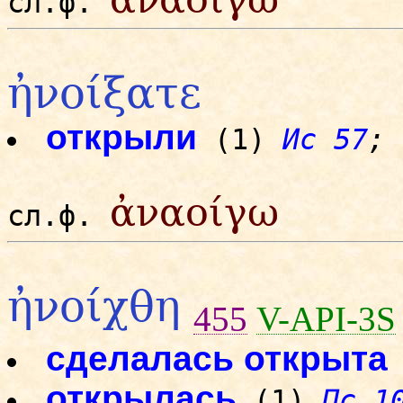
сл.ф.
ἠνοίξατε
открыли
(1)
Ис 57
;
ἀναοίγω
сл.ф.
ἠνοίχθη
455
V-API-3S
сделалась открыта
открылась
(1)
Пс 1