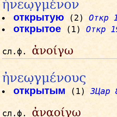
ἠνεω̣γμένον
открытую
(2)
Откр 
открытое
(1)
Откр 1
ἀνοίγω
сл.ф.
ἠνεω̣γμένους
открытым
(1)
3Цар 
ἀναοίγω
сл.ф.