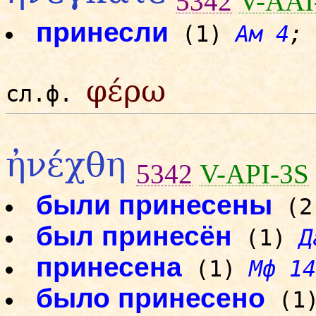
5342
V-AAI
принесли
(1)
Ам 4
;
φέρω
сл.ф.
ἠνέχθη
5342
V-API-3S
были принесены
(
был принесён
(1)
Д
принесена
(1)
Мф 14
было принесено
(1