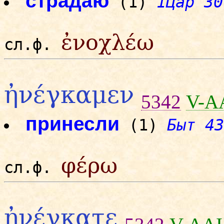
страдаю
(1)
1Цар 30
ἐνοχλέω
сл.ф.
ἠνέγκαμεν
5342
V-A
принесли
(1)
Быт 43
φέρω
сл.ф.
ἠνέγκατε