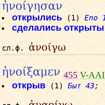
ἠνοίγησαν
открылись
(1)
Eno 
сделались открыты
ἀνοίγω
сл.ф.
ἠνοίξαμεν
455
V-AAI
открыв
(1)
Быт 43
;
ἀναοίγω