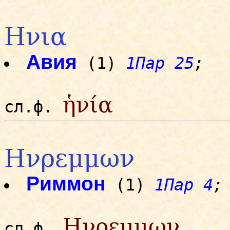
Ηνια
Авия
(1)
1Пар 25
;
ἡνία
сл.ф.
Ηνρεμμων
Риммон
(1)
1Пар 4
;
Ηνρεμμων
сл.ф.