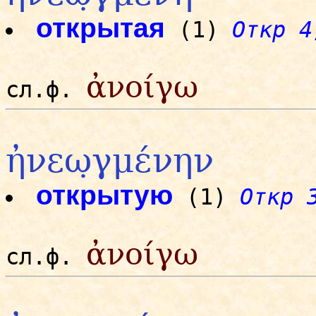
открытая
(1)
Откр 4
ἀνοίγω
сл.ф.
ἠνεω̣γμένην
открытую
(1)
Откр 
ἀνοίγω
сл.ф.