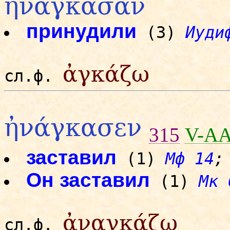
ἠνάγκασαν
принудили
(3)
Иуди
ἀγκάζω
сл.ф.
ἠνάγκασεν
315
V-AA
заставил
(1)
Мф 14
;
Он заставил
(1)
Мк 
ἀναγκάζω
сл.ф.