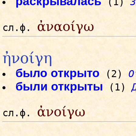
раскрывалась
(1)
3
ἀναοίγω
сл.ф.
ἠνοίγη
было открыто
(2)
О
были открыты
(1)
ἀνοίγω
сл.ф.