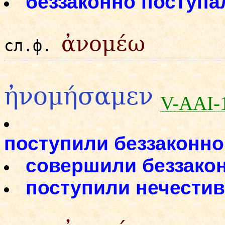
беззаконно поступа
ἀνομέω
сл.ф.
ἠνομήσαμεν
V-AAI-
поступили беззаконно
совершили беззако
поступили нечести