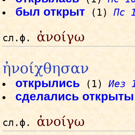
был открыт
(1)
Пс 
ἀνοίγω
сл.ф.
ἠνοίχθησαν
открылись
(1)
Иез 
сделались открыты
ἀνοίγω
сл.ф.