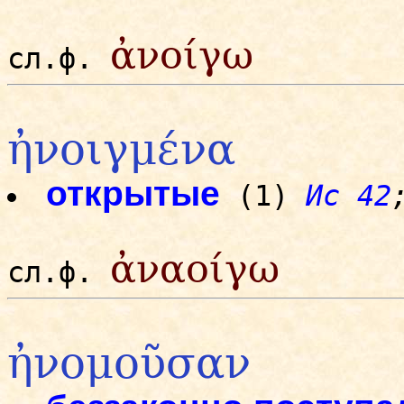
ἀνοίγω
сл.ф.
ἠνοιγμένα
открытые
(1)
Ис 42
ἀναοίγω
сл.ф.
ἠνομοῦσαν