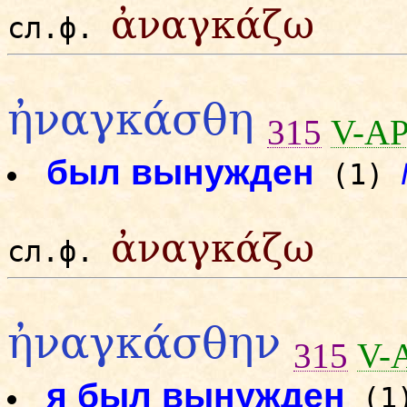
ἀναγκάζω
сл.ф.
ἠναγκάσθη
315
V-AP
был вынужден
(1)
ἀναγκάζω
сл.ф.
ἠναγκάσθην
315
V-
я был вынужден
(1