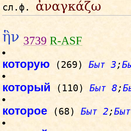
ἀναγκάζω
сл.ф.
ἣν
3739
R-ASF
которую
(269)
Быт 3
;
Б
который
(110)
Быт 8
;
Б
которое
(68)
Быт 2
;
Быт