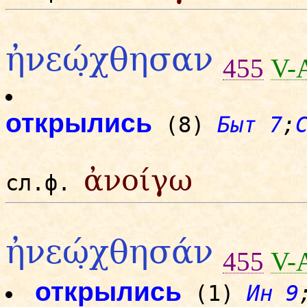
ἠνεώ̣χθησαν
455
V-
открылись
(8)
Быт 7
;
ἀνοίγω
сл.ф.
ἠνεώ̣χθησάν
455
V-
открылись
(1)
Ин 9