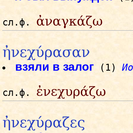
ἀναγκάζω
сл.ф.
ἠνεχύρασαν
взяли в залог
(1)
И
ἐνεχυράζω
сл.ф.
ἠνεχύραζες