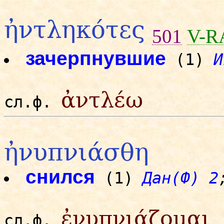
ἠντληκότες
501
V-R
зачерпнувшие
(1)
И
ἀντλέω
сл.ф.
ἠνυπνιάσθη
снился
(1)
Дан(Ф) 2
ἐνυπνιάζομαι
сл.ф.