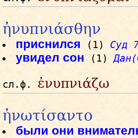
ἠνυπνιάσθην
приснился
(1)
Суд 
увидел сон
(1)
Дан(
ἐνυπνιάζω
сл.ф.
ἠνωτίσαντο
были они внимате