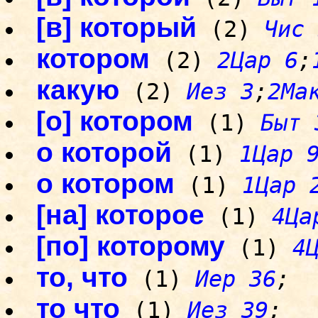
[в] который
(2)
Чис 
котором
(2)
2Цар 6
;
какую
(2)
Иез 3
;
2Ма
[о] котором
(1)
Быт 
о которой
(1)
1Цар 
о котором
(1)
1Цар 
[на] которое
(1)
4Ца
[по] которому
(1)
4
то, что
(1)
Иер 36
;
то что
(1)
Иез 39
;