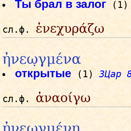
Ты брал в залог
(1
ἐνεχυράζω
сл.ф.
ἠνεω̣γμένα
открытые
(1)
3Цар 
ἀναοίγω
сл.ф.
ἠνεω̣γμένη