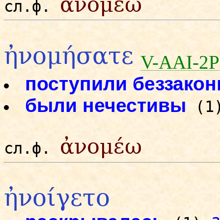
ἀνομέω
сл.ф.
ἠνομήσατε
V-AAI-2P
поступили беззакон
были нечестивы
(1
ἀνομέω
сл.ф.
ἠνοίγετο