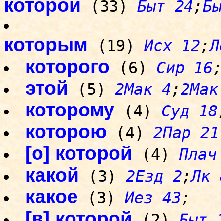
которой
(33)
Быт 24
;
Б
которым
(19)
Исх 12
;
Л
которого
(6)
Сир 16
этой
(5)
2Мак 4
;
2Мак
которому
(4)
Суд 18
которою
(4)
2Пар 21
[о] которой
(4)
Плач
какой
(3)
2Езд 2
;
Лк 
какое
(3)
Иез 43
;
[в] которой
(2)
Быт 