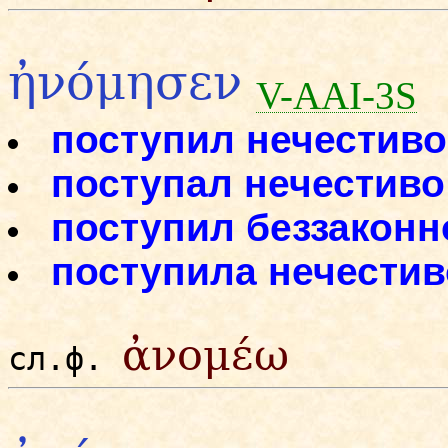
ἠνόμησεν
V-AAI-3S
поступил нечестиво
поступал нечестиво
поступил беззаконн
поступила нечестив
ἀνομέω
сл.ф.