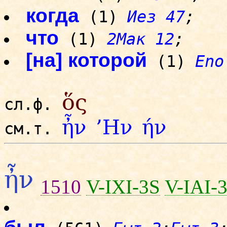
когда
(1)
Иез 47
;
что
(1)
2Мак 12
;
[на] которой
(1)
Eno
ὅς
сл.ф.
ἦν
’Ην
ήν
см.т.
ἦν
1510
V-IXI-3S
V-IAI-