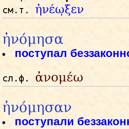
ἠνέω̣ξεν
см.т.
ἠνόμησα
поступал беззаконн
ἀνομέω
сл.ф.
ἠνόμησαν
поступали беззакон