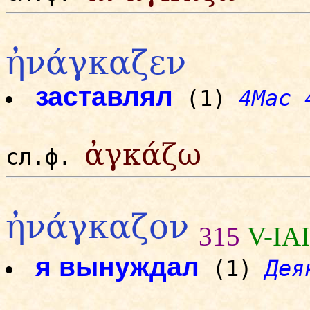
ἠνάγκαζεν
заставлял
(1)
4Mac 
ἀγκάζω
сл.ф.
ἠνάγκαζον
315
V-IA
я вынуждал
(1)
Дея