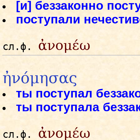
[и] беззаконно пост
поступали нечестив
ἀνομέω
сл.ф.
ἠνόμησας
ты поступал беззак
ты поступала безза
ἀνομέω
сл.ф.